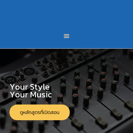
หน้าหลัก
หลักสูตร
บทความ
ผลงานนักเรียน
ติดต่อเรา
LINE
FACEBOOK
Y
o
u
r
S
t
y
l
e
Y
o
u
r
M
u
s
i
c
ดูหลักสูตรที่เปิดสอน