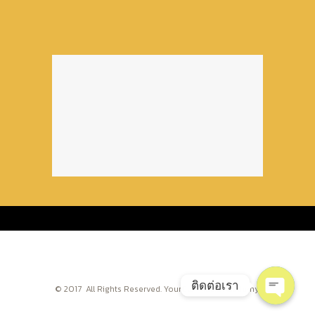
ติดต่อเรา
© 2017 All Rights Reserved. YourClef Music Academy.