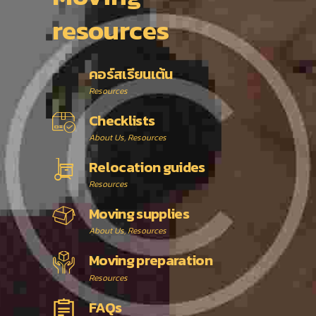
resources
คอร์สเรียนเต้น
Resources
Checklists
About Us
, Resources
Relocation guides
Resources
Moving supplies
About Us
, Resources
Moving preparation
Resources
FAQs