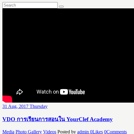
31
Aug, 2017
Thursday
VDO การเรียนการสอนใน YourClef Academy
Media
Photo Gallery
Videos
Posted by
admin
0
Likes
0
Comments